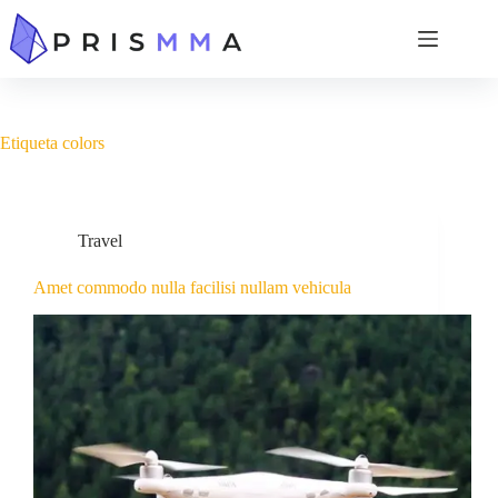
Etiqueta
colors
Travel
Amet commodo nulla facilisi nullam vehicula